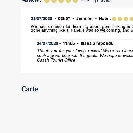
5
/ 5
Note :
(
1
avis
)
23/07/2026
02h07
Jennifer
Note :
We had so much fun learning about goat milking and 
done anything like it. Fanelie was so welcoming, and 
24/07/2026
11h55
Illana a répondu
Thank you for your lovely review! We're so plea
such a great time with the goats. We hope to wel
Cassis Tourist Office
Carte