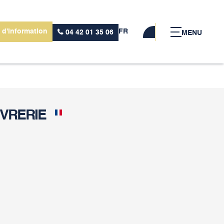
 d'information
FR
04 42 01 35 06
MENU
ÈVRERIE