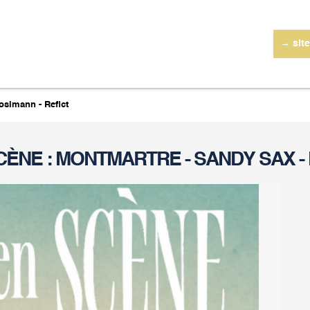
→ site
osimann - Reflct
CÈNE : MONTMARTRE - SANDY SAX -