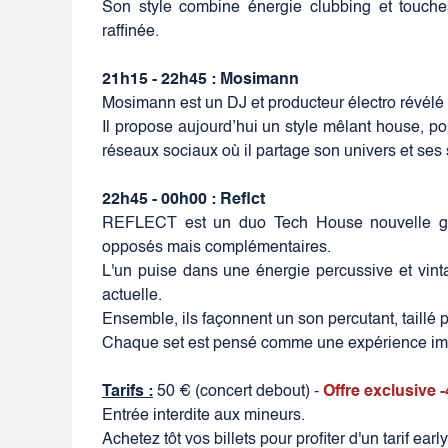
Son style combine énergie clubbing et touches
raffinée.
21h15 - 22h45 : Mosimann
Mosimann est un DJ et producteur électro révélé
Il propose aujourd’hui un style mêlant house, pop 
réseaux sociaux où il partage son univers et ses 
22h45 - 00h00 : Reflct
REFLECT est un duo Tech House nouvelle gén
opposés mais complémentaires.
L'un puise dans une énergie percussive et vinta
actuelle.
Ensemble, ils façonnent un son percutant, taillé p
Chaque set est pensé comme une expérience immer
Tarifs :
50 € (concert debout) -
Offre exclusive 
Entrée interdite aux mineurs.
Achetez tôt vos billets pour profiter d'un tarif earl