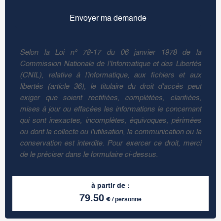
Selon la Loi n° 78-17 du 06 janvier 1978 de la
Commission Nationale de l'Informatique et des Libertés
(CNIL), relative à l'informatique, aux fichiers et aux
libertés (article 36), le titulaire du droit d'accès peut
exiger que soient rectifiées, complétées, clarifiées,
mises à jour ou effacées les informations le concernant
qui sont inexactes, incomplètes, équivoques, périmées
ou dont la collecte ou l'utilisation, la communication ou la
conservation est interdite. Pour exercer ce droit, merci
de le préciser dans le formulaire ci-dessus.
à partir de :
79.50
€ / personne