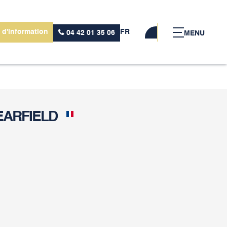
 d'information
FR
04 42 01 35 06
MENU
EARFIELD