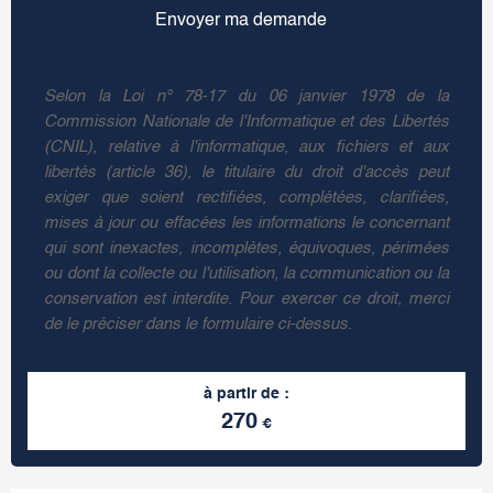
Selon la Loi n° 78-17 du 06 janvier 1978 de la
Commission Nationale de l'Informatique et des Libertés
(CNIL), relative à l'informatique, aux fichiers et aux
libertés (article 36), le titulaire du droit d'accès peut
exiger que soient rectifiées, complétées, clarifiées,
mises à jour ou effacées les informations le concernant
qui sont inexactes, incomplètes, équivoques, périmées
ou dont la collecte ou l'utilisation, la communication ou la
conservation est interdite. Pour exercer ce droit, merci
de le préciser dans le formulaire ci-dessus.
à partir de :
270
€